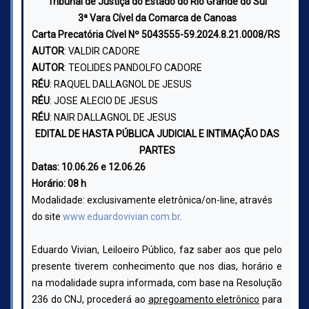
Tribunal de Justiça do Estado do Rio Grande do Sul
3ª Vara Cível da Comarca de Canoas
Carta Precatória Cível Nº 5043555-59.2024.8.21.0008/RS
AUTOR
: VALDIR CADORE
AUTOR
: TEOLIDES PANDOLFO CADORE
RÉU
: RAQUEL DALLAGNOL DE JESUS
RÉU
: JOSE ALECIO DE JESUS
RÉU
: NAIR DALLAGNOL DE JESUS
EDITAL DE HASTA PÚBLICA JUDICIAL E INTIMAÇÃO DAS
PARTES
Datas: 10.06.26 e 12.06.26
Horário: 08 h
Modalidade: exclusivamente eletrônica/on-line, através
do site
www.eduardovivian.com.br
.
Eduardo Vivian, Leiloeiro Público, faz saber aos que pelo
presente tiverem conhecimento que nos dias, horário e
na modalidade supra informada, com base na Resolução
236 do CNJ, procederá ao
apregoamento eletrônico
para