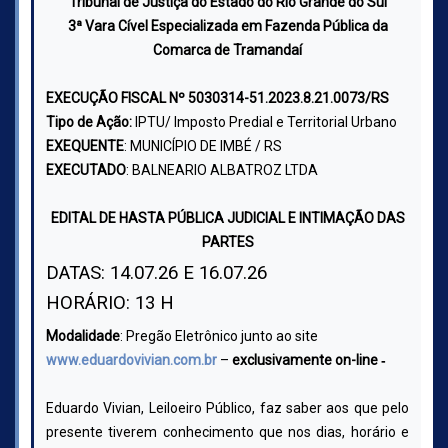
Tribunal de Justiça do Estado do Rio Grande do Sul
3ª Vara Cível Especializada em Fazenda Pública da
Comarca de Tramandaí
EXECUÇÃO FISCAL
Nº 5030314-51.2023.8.21.0073/
RS
Tipo de Ação:
IPTU/ Imposto Predial e Territorial Urbano
EXEQUENTE
:
MUNICÍPIO DE IMBÉ / RS
EXECUTADO
:
BALNEARIO ALBATROZ LTDA
EDITAL DE HASTA PÚBLICA JUDICIAL E INTIMAÇÃO DAS
PARTES
DATAS: 14.07.26 E 16.07.26
HORÁRIO: 13 H
Modalidade
: Pregão Eletrônico junto ao site
www.eduardovivian.com.br
–
exclusivamente on-line ‐
Eduardo Vivian, Leiloeiro Público, faz saber aos que pelo
presente tiverem conhecimento que nos dias, horário e