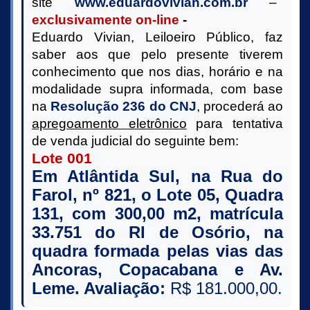
site
www.eduardovivian.com.br
–
exclusivamente on-line
‐
Eduardo Vivian, Leiloeiro Público, faz
saber aos que pelo presente tiverem
conhecimento que nos dias, horário e na
modalidade supra informada, com base
na
Resolução 236 do CNJ
, procederá ao
apregoamento eletrônico
para tentativa
de venda judicial do seguinte bem:
Lote 00
1
Em Atlântida Sul, na Rua do
Farol, nº 821, o Lote 05, Quadra
131, com 300,00 m2, matrícula
33.751 do RI de Osório, na
quadra formada pelas vias das
Ancoras, Copacabana e Av.
Leme. Avaliação:
R$ 181.000,00.