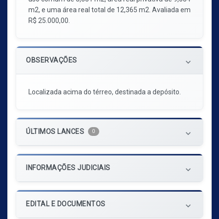
m2, e uma área real total de 12,365 m2. Avaliada em
R$ 25.000,00.
OBSERVAÇÕES
keyboard_arrow_down
Localizada acima do térreo, destinada a depósito.
ÚLTIMOS LANCES
0
keyboard_arrow_down
INFORMAÇÕES JUDICIAIS
keyboard_arrow_down
EDITAL E DOCUMENTOS
keyboard_arrow_down