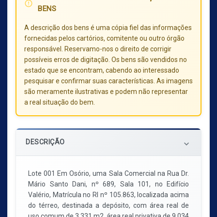
error_outline
BENS
A descrição dos bens é uma cópia fiel das informações
fornecidas pelos cartórios, comitente ou outro órgão
responsável. Reservamo-nos o direito de corrigir
possíveis erros de digitação. Os bens são vendidos no
estado que se encontram, cabendo ao interessado
pesquisar e confirmar suas características. As imagens
são meramente ilustrativas e podem não representar
a real situação do bem.
DESCRIÇÃO
keyboard_arrow_down
Lote 001 Em Osório, uma Sala Comercial na Rua Dr.
Mário Santo Dani, nº 689, Sala 101, no Edifício
Valério, Matrícula no RI nº 105.863, localizada acima
do térreo, destinada a depósito, com área real de
uso comum de 3,331 m2, área real privativa de 9,034