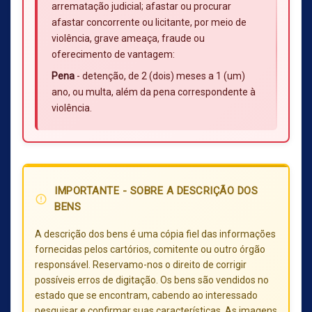
arrematação judicial; afastar ou procurar
afastar concorrente ou licitante, por meio de
violência, grave ameaça, fraude ou
oferecimento de vantagem:
Pena
- detenção, de 2 (dois) meses a 1 (um)
ano, ou multa, além da pena correspondente à
violência.
IMPORTANTE - SOBRE A DESCRIÇÃO DOS
error_outline
BENS
A descrição dos bens é uma cópia fiel das informações
fornecidas pelos cartórios, comitente ou outro órgão
responsável. Reservamo-nos o direito de corrigir
possíveis erros de digitação. Os bens são vendidos no
estado que se encontram, cabendo ao interessado
pesquisar e confirmar suas características. As imagens