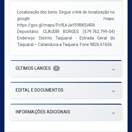
Localização dos bens: Segue o link de localização no
google maps:
https://goo.gl/maps/Pc9LkJwf59BKSi4R6
Depositário: CLAUDIR BORGES (579.762.799-04)
Endereço: Distrito Taquaral - Estrada Geral do
Taquaral – Catanduva a Taquara. Fone 9826.61656.
ÚLTIMOS LANCES
0
keyboard_arrow_down
EDITAL E DOCUMENTOS
keyboard_arrow_down
INFORMAÇÕES ADICIONAIS
keyboard_arrow_down